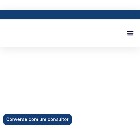
Elevando o Potencial do seu
Provedor
Construindo sua jornada de sucesso, rede
após rede.
Converse com um consultor